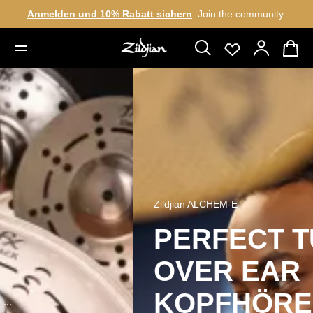
Anmelden und 10% Rabatt sichern
. Join the community.
alt springen
einer Fantasie sind keine Grenzen gesetzt.
Slider überspringen
Die ALCHEM-E Perfect Tune Over-Ear-Kopfhörer liefern erstklassigen 
Zildjian ALCHEM-E
PERFECT TUNE
OVER EAR
KOPFHÖRER