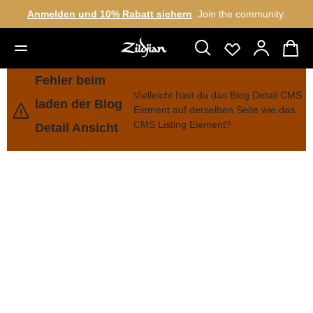
Anmelden und 10% Rabatt sichern
. Join the community.
alt springen
Fehler beim
Vielleicht hast du das Blog Detail CMS
laden der Blog
Element auf derselben Seite wie das
CMS Listing Element?
Detail Ansicht