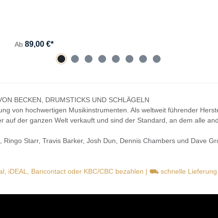
89,00 €*
Ab
 VON BECKEN, DRUMSTICKS UND SCHLÄGELN
llung von hochwertigen Musikinstrumenten. Als weltweit führender Her
lter auf der ganzen Welt verkauft und sind der Standard, an dem alle 
s, Ringo Starr, Travis Barker, Josh Dun, Dennis Chambers und Dave Groh
pal, iDEAL, Bancontact oder KBC/CBC bezahlen | ⛟ schnelle Lieferun