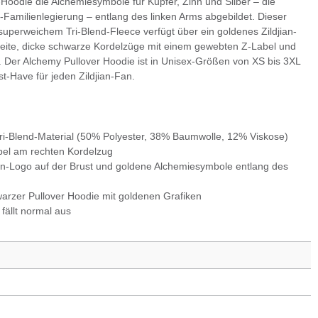
-Hoodie die Alchemiesymbole für Kupfer, Zinn und Silber – die
n-Familienlegierung – entlang des linken Arms abgebildet. Dieser
superweichem Tri-Blend-Fleece verfügt über ein goldenes Zildjian-
seite, dicke schwarze Kordelzüge mit einem gewebten Z-Label und
 Der Alchemy Pullover Hoodie ist in Unisex-Größen von XS bis 3XL
st-Have für jeden Zildjian-Fan.
i-Blend-Material (50% Polyester, 38% Baumwolle, 12% Viskose)
el am rechten Kordelzug
an-Logo auf der Brust und goldene Alchemiesymbole entlang des
warzer Pullover Hoodie mit goldenen Grafiken
fällt normal aus