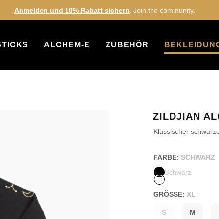
Anmelden und 10% Rabatt sichern
. Join the community.
STICKS
ALCHEM-E
ZUBEHÖR
BEKLEIDUNG
ZILDJIAN A
Klassischer schwarze
FARBE:
SCHWARZ
Schwarz
GRÖSSE:
XL
S
M