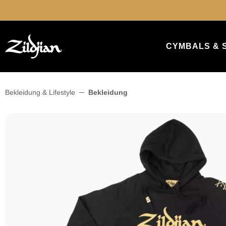
springen
Zur Hauptnavigation springen
CYMBALS & 
Bekleidung & Lifestyle
Bekleidung
Bildergalerie überspringen