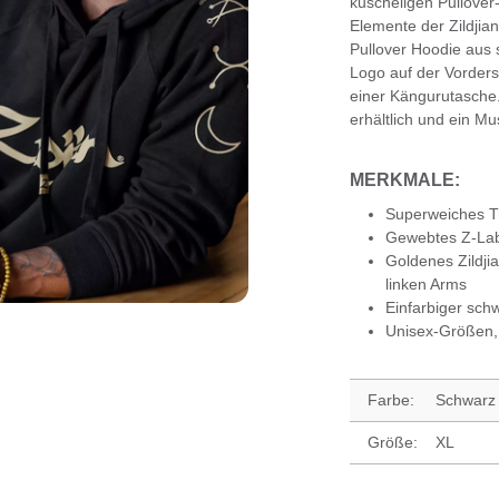
kuscheligen Pullover
Elemente der Zildjia
Pullover Hoodie aus 
Logo auf der Vorder
einer Kängurutasche.
erhältlich und ein Mu
MERKMALE:
Superweiches Tr
Gewebtes Z-Lab
Goldenes Zildji
linken Arms
Einfarbiger sch
Unisex-Größen, 
Farbe:
Schwarz
Größe:
XL