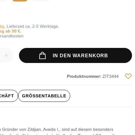
tig
, Lieferzeit ca. 2-5 Werktage.
ng ab 50 €.
Versandkosten
ahl: Gib den gewünschten Wert ein ode
IN DEN WARENKORB
Produktnummer:
ZIT3444
SCHÄFT
GRÖSSENTABELLE
ründer von Zildjian, Avedis I., sind auf diesem besonders