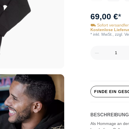
69,00 €
*
⛟ Sofort versandfer
Kostenlose Lieferu
* inkl. MwSt., zzgl. 
Produkt Anz
FINDE EIN GE
BESCHREIBUNG
Als Hommage an den G