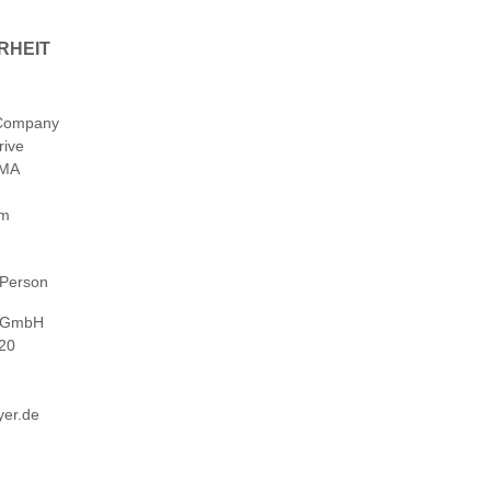
RHEIT
 Company
rive
 MA
om
 Person
 GmbH
 20
er.de