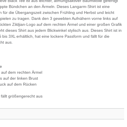
eve Black Tee ist aus leichter, atmungsaktiver Baumwolle gefertigt
ippte Bündchen an den Ärmeln. Dieses Langarm-Shirt ist eine
 für die Übergangszeit zwischen Frühling und Herbst und leicht
ielen zu tragen. Dank den 3 gewebten Aufnähern vorne links auf
tickten Zildjian-Logo auf dem rechten Ärmel und einer großen Grafik
ht dieses Shirt aus jedem Blickwinkel stylisch aus. Dieses Shirt ist in
is 3XL erhältlich, hat eine lockere Passform und fällt für die
ht aus.
e
 auf dem rechten Ärmel
 auf der linken Brust
ruck auf dem Rücken
fällt größengerecht aus