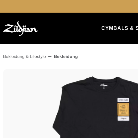
springen
Zur Hauptnavigation springen
CYMBALS & 
Bekleidung & Lifestyle
Bekleidung
Bildergalerie überspringen