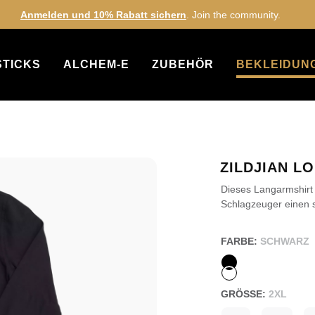
Anmelden und 10% Rabatt sichern
. Join the community.
STICKS
ALCHEM-E
ZUBEHÖR
BEKLEIDUNG
ZILDJIAN L
Dieses Langarmshirt
Schlagzeuger einen 
FARBE:
SCHWARZ
GRÖSSE:
2XL