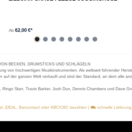
62,00 €*
Ab
 VON BECKEN, DRUMSTICKS UND SCHLÄGELN
llung von hochwertigen Musikinstrumenten. Als weltweit führender Her
lter auf der ganzen Welt verkauft und sind der Standard, an dem alle 
s, Ringo Starr, Travis Barker, Josh Dun, Dennis Chambers und Dave Groh
pal, iDEAL, Bancontact oder KBC/CBC bezahlen | ⛟ schnelle Lieferun