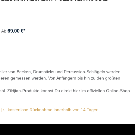
C
Di
Zi
69,00 €*
Ab
175
steller von Becken, Drumsticks und Percussion-Schlägeln werden
anderen gemessen werden. Von Anfängern bis hin zu den größten
l. Zildjian-Produkte kannst Du direkt hier im offiziellen Online-Shop
g | ↩ kostenlose Rücknahme innerhalb von 14 Tagen