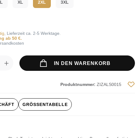
L
XL
2XL
3XL
tig
, Lieferzeit ca. 2-5 Werktage.
ng ab 50 €.
Versandkosten
ahl: Gib den gewünschten Wert ein ode
IN DEN WARENKORB
Produktnummer:
ZIZALS0015
SCHÄFT
GRÖSSENTABELLE