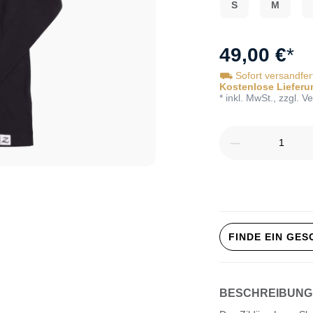
S
M
49,00 €
*
⛟ Sofort versandfer
Kostenlose Lieferu
* inkl. MwSt., zzgl. 
Produkt Anz
FINDE EIN GE
BESCHREIBUNG