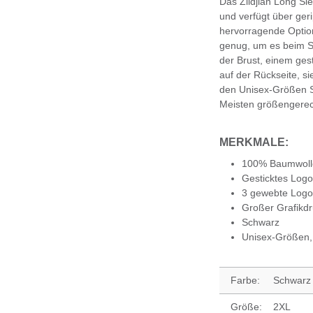
Das Zildjian Long Sle
und verfügt über ger
hervorragende Option
genug, um es beim Sp
der Brust, einem ges
auf der Rückseite, sie
den Unisex-Größen S b
Meisten größengerec
MERKMALE:
100% Baumwoll
Gesticktes Logo
3 gewebte Logos
Großer Grafikd
Schwarz
Unisex-Größen, 
Farbe:
Schwarz
Größe:
2XL