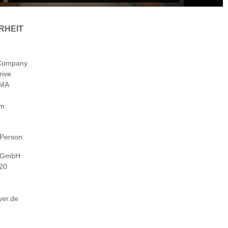
RHEIT
 Company
rive
 MA
om
 Person
 GmbH
 20
er.de