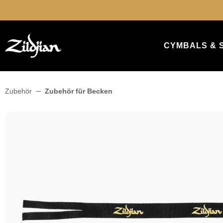
springen
Zur Hauptnavigation springen
CYMBALS & 
Zubehör
Zubehör für Becken
Bildergalerie überspringen