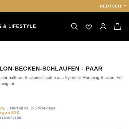
DEUTSCH
 & LIFESTYLE
YLON-BECKEN-SCHLAUFEN - PAAR
sehr haltbare Beckenschlaufen aus Nylon für Marching-Becken. Für
eeignet.
tig
, Lieferzeit ca. 2-5 Werktage.
ng ab 50 €.
Versandkosten