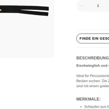
Produkt Anz
FINDE EIN GE
BESCHREIBUNG
Erschwinglich und 
Ideal für Percussion
Becken suchen. Die Z
sind mit einem golde
MERKMALE:
Schlaufen aus 