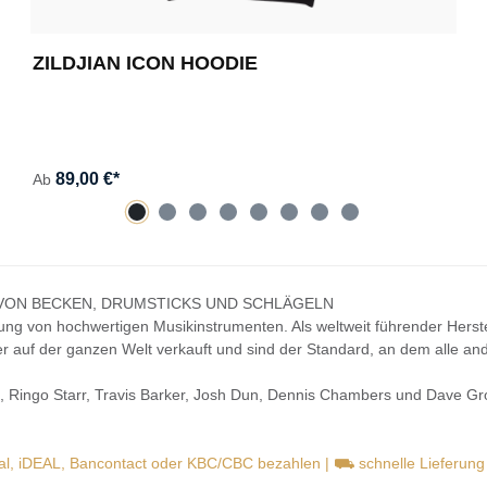
ZILDJIAN ICON HOODIE
89,00 €*
Ab
 VON BECKEN, DRUMSTICKS UND SCHLÄGELN
llung von hochwertigen Musikinstrumenten. Als weltweit führender Her
lter auf der ganzen Welt verkauft und sind der Standard, an dem alle 
s, Ringo Starr, Travis Barker, Josh Dun, Dennis Chambers und Dave Groh
pal, iDEAL, Bancontact oder KBC/CBC bezahlen | ⛟ schnelle Lieferun