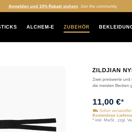
Anmelden und 10% Rabatt sichern
. Join the community.
STICKS
ALCHEM-E
ZUBEHÖR
BEKLEIDUNG
ZILDJIAN N
Zwei preiswerte und 
die meisten Becken g
11,00 €
*
⛟ Sofort versandfer
Kostenlose Lieferu
* inkl. MwSt., zzgl. 