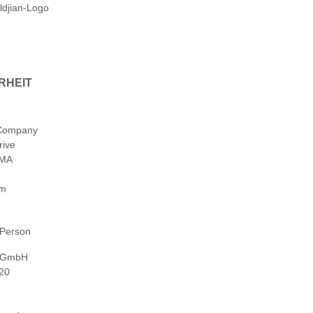
ldjian-Logo
RHEIT
 Company
rive
 MA
om
 Person
 GmbH
 20