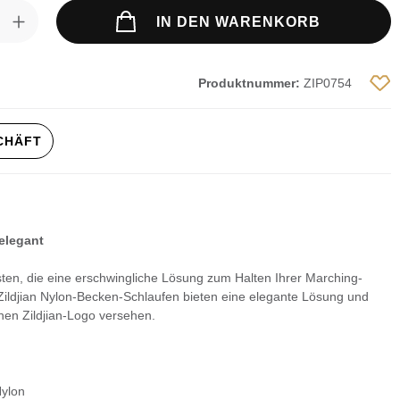
ahl: Gib den gewünschten Wert ein ode
IN DEN WARENKORB
Produktnummer:
ZIP0754
SCHÄFT
elegant
isten, die eine erschwingliche Lösung zum Halten Ihrer Marching-
ildjian Nylon-Becken-Schlaufen bieten eine elegante Lösung und
nen Zildjian-Logo versehen.
Nylon