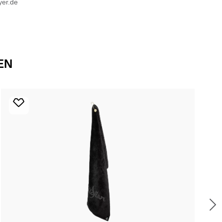
er.de
EN