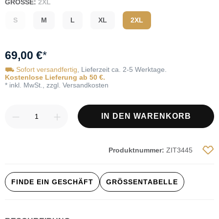
GRÖSSE:
2XL
S
M
L
XL
2XL
69,00 €
*
⛟ Sofort versandfertig
, Lieferzeit ca. 2-5 Werktage.
Kostenlose Lieferung ab 50 €.
* inkl. MwSt., zzgl. Versandkosten
Produkt Anzahl: Gib den gewünschten Wert
IN DEN WARENKORB
Produktnummer:
ZIT3445
FINDE EIN GESCHÄFT
GRÖSSENTABELLE