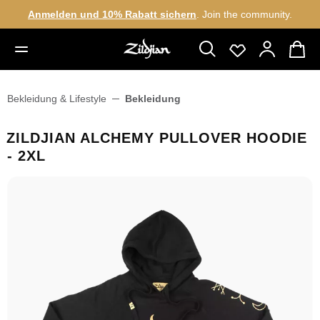
Anmelden und 10% Rabatt sichern
. Join the community.
alt springen
Bekleidung & Lifestyle
Bekleidung
ZILDJIAN ALCHEMY PULLOVER HOODIE
- 2XL
Bildergalerie überspringen