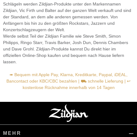
Schlägeln werden Zildjian-Produkte unter den Markennamen
Zildjian, Vic Firth und Balter auf der ganzen Welt verkauft und sind
der Standard, an dem alle anderen gemessen werden. Von
Anfängern bis hin zu den größten Rockstars, Jazzern und
Konzertschlagzeugern der Welt.
Werde selbst Teil der Zildjian Familie wie Steve Smith, Simon
Philipps, Ringo Starr, Travis Barker, Josh Dun, Dennis Chambers
und Dave Grohl. Zildjian-Produkte kannst Du direkt hier im
offiziellen Online-Shop kaufen und bequem nach Hause liefern
lassen.
➠ Bequem mit Apple Pay, Klarna, Kreditkarte, Paypal, iDEAL,
Bancontact oder KBC/CBC bezahlen | ⛟ schnelle Lieferung | ↩
kostenlose Rücknahme innerhalb von 14 Tagen
MEHR