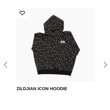
Produktgalerie überspringen
E
ZILDJIAN ICON HOODIE
Z
J