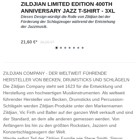
-
ZILDJIAN LIMITED EDITION 400TH
Z
ANNIVERSARY JAZZ T-SHIRT - 3XL
Dieses Design würdigt die Rolle von Zildjian bei der
Pe
Förderung der Schlagzeuger während der Entstehung
Ge
der Jazzmusik.
21,60 €*
1
36,00 €*
ZILDJIAN COMPANY - DER WELTWEIT FÜHRENDE
HERSTELLER VON BECKEN, DRUMSTICKS UND SCHLÄGELN
Die Zildjian Company steht seit 1623 für die Entwicklung und
Herstellung von hochwertigen Musikinstrumenten. Als weltweit
führender Hersteller von Becken, Drumsticks und Percussion-
Schlägeln werden Zildjian-Produkte unter den Markennamen
Zildjian, Vic Firth und Balter auf der ganzen Welt verkauft und sind
der Standard, an dem alle anderen gemessen werden. Von
Anfängern bis hin zu den größten Rockstars, Jazzern und
Konzertschlagzeugern der Welt.
Werde selbst Teil der Zildjian Familie wie Steve Smith, Simon