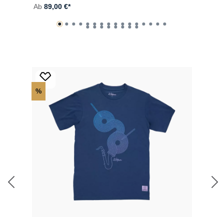
Ab
89,00 €*
A
Produktgalerie überspringen
%