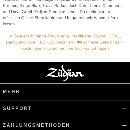
Philipps, Ringo Starr, Travis Barker, Josh Dun, Dennis Chambers
und Dave Grohl. Zildjian-Produkte kannst Du direkt hier im
offiziellen Online-Shop kaufen und bequem nach Hause liefern
lassen.
➠ Bequem mit Apple Pay, Klarna, Kreditkarte, Paypal, iDEAL,
Bancontact oder KBC/CBC bezahlen | ⛟ schnelle Lieferung | ↩
kostenlose Rücknahme innerhalb von 14 Tagen
MEHR
SUPPORT
ZAHLUNGSMETHODEN