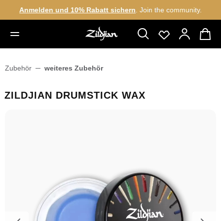
Anmelden und 10% Rabatt sichern
. Join the community.
alt springen
Zubehör
weiteres Zubehör
ZILDJIAN DRUMSTICK WAX
Bildergalerie überspringen