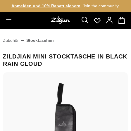
Anmelden und 10% Rabatt sichern
. Join the community.
alt springen
Zubehör
Stocktaschen
ZILDJIAN MINI STOCKTASCHE IN BLACK
RAIN CLOUD
Bildergalerie überspringen