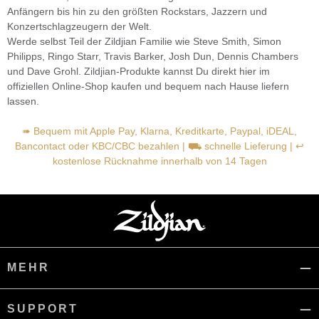
Anfängern bis hin zu den größten Rockstars, Jazzern und
Konzertschlagzeugern der Welt.
Werde selbst Teil der Zildjian Familie wie Steve Smith, Simon
Philipps, Ringo Starr, Travis Barker, Josh Dun, Dennis Chambers
und Dave Grohl. Zildjian-Produkte kannst Du direkt hier im
offiziellen Online-Shop kaufen und bequem nach Hause liefern
lassen.
➠ Bequem mit Apple Pay, Klarna, Kreditkarte, Paypal, iDEAL,
Bancontact oder KBC/CBC bezahlen | ⛟ schnelle Lieferung | ↩
kostenlose Rücknahme innerhalb von 14 Tagen
MEHR
SUPPORT