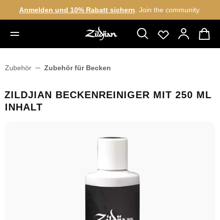
Anmelden und 10% Rabatt sichern
. Join the community.
alt springen
Zubehör
Zubehör für Becken
ZILDJIAN BECKENREINIGER MIT 250 ML
INHALT
Bildergalerie überspringen