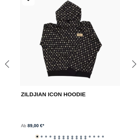
E
ZILDJIAN ICON HOODIE
Z
J
Ab
89,00 €*
A