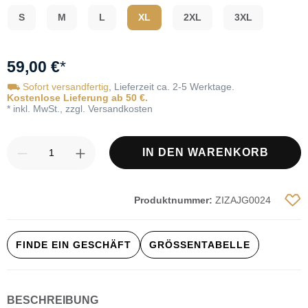
S
M
L
XL
2XL
3XL
59,00 €
*
⛟ Sofort versandfertig
, Lieferzeit ca. 2-5 Werktage.
Kostenlose Lieferung ab 50 €.
* inkl. MwSt., zzgl. Versandkosten
Produkt Anzahl: Gib den gewünschten Wert
IN DEN WARENKORB
Produktnummer:
ZIZAJG0024
FINDE EIN GESCHÄFT
GRÖSSENTABELLE
BESCHREIBUNG