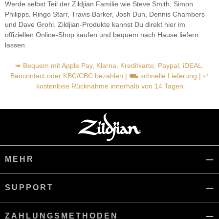
Werde selbst Teil der Zildjian Familie wie Steve Smith, Simon
Philipps, Ringo Starr, Travis Barker, Josh Dun, Dennis Chambers
und Dave Grohl. Zildjian-Produkte kannst Du direkt hier im
offiziellen Online-Shop kaufen und bequem nach Hause liefern
lassen.
➠ Bequem mit Apple Pay, Klarna, Kreditkarte, Paypal, iDEAL,
Bancontact oder KBC/CBC bezahlen | ⛟ schnelle Lieferung | ↩
kostenlose Rücknahme innerhalb von 14 Tagen
MEHR
SUPPORT
ZAHLUNGSMETHODEN