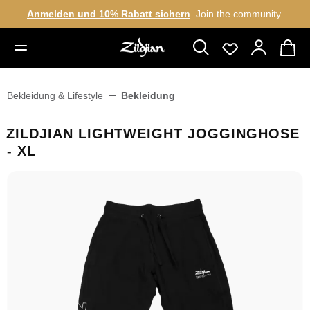
Anmelden und 10% Rabatt sichern
. Join the community.
alt springen
Bekleidung & Lifestyle
Bekleidung
ZILDJIAN LIGHTWEIGHT JOGGINGHOSE
- XL
Bildergalerie überspringen