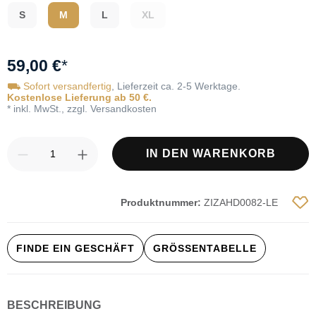
S
M
L
XL
59,00 €
*
⛟ Sofort versandfertig
, Lieferzeit ca. 2-5 Werktage.
Kostenlose Lieferung ab 50 €.
* inkl. MwSt., zzgl. Versandkosten
Produkt Anzahl: Gib den gewünschten Wert
IN DEN WARENKORB
Produktnummer:
ZIZAHD0082-LE
FINDE EIN GESCHÄFT
GRÖSSENTABELLE
BESCHREIBUNG