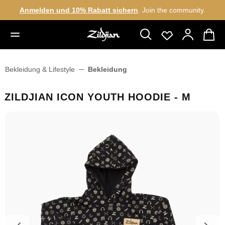
Anmelden und 10% Rabatt sichern
. Join the community.
alt springen
Bekleidung & Lifestyle
Bekleidung
ZILDJIAN ICON YOUTH HOODIE - M
Bildergalerie überspringen