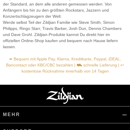
der Standard, an dem alle anderen gemessen werden. Von
Anfängern bis hin zu den größten Rockstars, Jazzern und
Konzertschlagzeugern der Welt.
Werde selbst Teil der Zildjian Familie wie Steve Smith, Simon
Philipps, Ringo Starr, Travis Barker, Josh Dun, Dennis Chambers
und Dave Grohl. Zildjian-Produkte kannst Du direkt hier im
offiziellen Online-Shop kaufen und bequem nach Hause liefern
lassen.
➠ Bequem mit Apple Pay, Klarna, Kreditkarte, Paypal, iDEAL,
Bancontact oder KBC/CBC bezahlen | ⛟ schnelle Lieferung | ↩
kostenlose Rücknahme innerhalb von 14 Tagen
MEHR